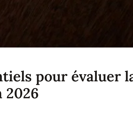
tiels pour évaluer la
n 2026