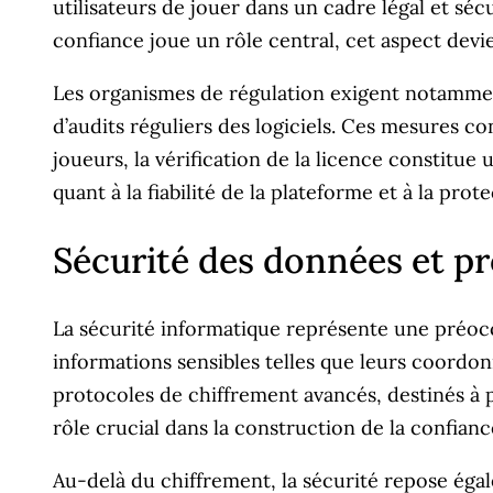
utilisateurs de jouer dans un cadre légal et s
confiance joue un rôle central, cet aspect devi
Les organismes de régulation exigent notamment
d’audits réguliers des logiciels. Ces mesures co
joueurs, la vérification de la licence constitue
quant à la fiabilité de la plateforme et à la prot
Sécurité des données et pr
La sécurité informatique représente une préocc
informations sensibles telles que leurs coordo
protocoles de chiffrement avancés, destinés à 
rôle crucial dans la construction de la confiance
Au-delà du chiffrement, la sécurité repose éga