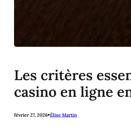
Les critères essen
casino en ligne e
•
février 27, 2026
Élise Martin