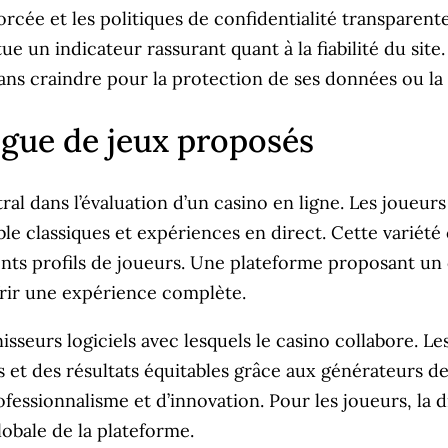
orcée et les politiques de confidentialité transparent
e un indicateur rassurant quant à la fiabilité du sit
ans craindre pour la protection de ses données ou la 
logue de jeux proposés
ral dans l’évaluation d’un casino en ligne. Les joueu
ble classiques et expériences en direct. Cette variété 
ents profils de joueurs. Une plateforme proposant un
ffrir une expérience complète.
sseurs logiciels avec lesquels le casino collabore. L
et des résultats équitables grâce aux générateurs de
fessionnalisme et d’innovation. Pour les joueurs, la d
lobale de la plateforme.