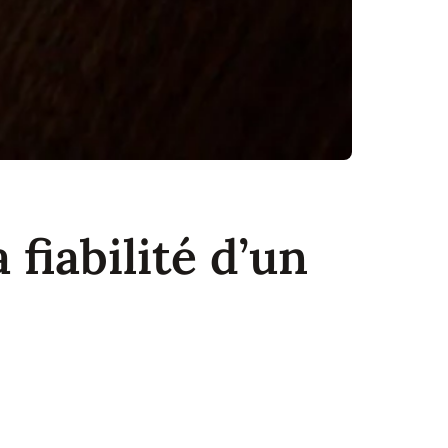
 fiabilité d’un