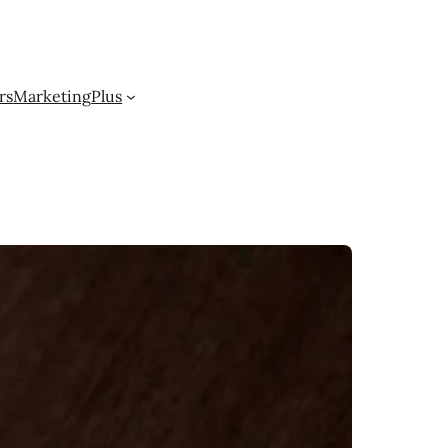
rs
Marketing
Plus