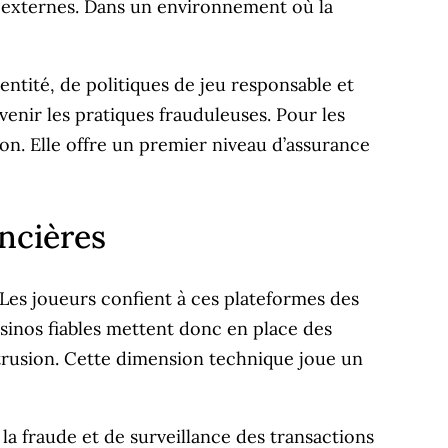
e externes. Dans un environnement où la
ntité, de politiques de jeu responsable et
évenir les pratiques frauduleuses. Pour les
ion. Elle offre un premier niveau d’assurance
ncières
Les joueurs confient à ces plateformes des
sinos fiables mettent donc en place des
ntrusion. Cette dimension technique joue un
a fraude et de surveillance des transactions