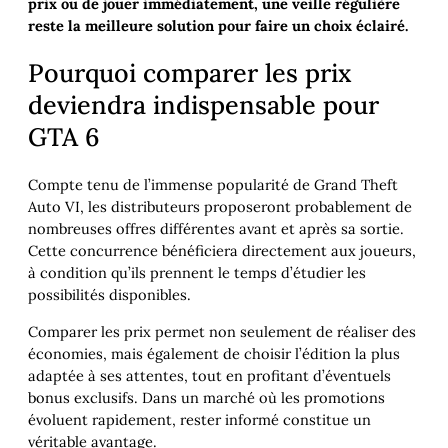
prix ou de jouer immédiatement, une veille régulière
reste la meilleure solution pour faire un choix éclairé.
Pourquoi comparer les prix
deviendra indispensable pour
GTA 6
Compte tenu de l’immense popularité de Grand Theft
Auto VI, les distributeurs proposeront probablement de
nombreuses offres différentes avant et après sa sortie.
Cette concurrence bénéficiera directement aux joueurs,
à condition qu’ils prennent le temps d’étudier les
possibilités disponibles.
Comparer les prix permet non seulement de réaliser des
économies, mais également de choisir l’édition la plus
adaptée à ses attentes, tout en profitant d’éventuels
bonus exclusifs. Dans un marché où les promotions
évoluent rapidement, rester informé constitue un
véritable avantage.