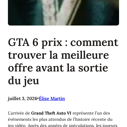
GTA 6 prix : comment
trouver la meilleure
offre avant la sortie
du jeu
juillet 3, 2026
•
Élise Martin
L’arrivée de
Grand Theft Auto VI
représente l’un des
événements les plus attendus de l’histoire récente du
jeu vidéo. Après des années de spéculations, les joueurs