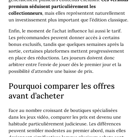
premium séduisent particulièrement les
collectionneurs
, mais elles représentent naturellement
un investissement plus important que l’édition classique.
Enfin, le moment de l’achat influence lui aussi le tarif.
Les précommandes peuvent donner accès à certains
bonus exclusifs, tandis que quelques semaines après la
sortie, certaines plateformes mettent progressivement
en place des réductions. Les joueurs doivent donc
arbitrer entre l’envie de jouer dès le premier jour et la
possibilité d’attendre une baisse de prix.
Pourquoi comparer les offres
avant d’acheter
Face au nombre croissant de boutiques spécialisées
dans les jeux vidéo, comparer les prix est devenu une
habitude particulièrement judicieuse. Les différences
peuvent sembler modestes au premier abord, mais elles