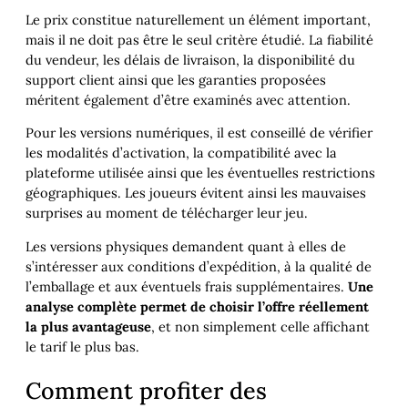
Le prix constitue naturellement un élément important,
mais il ne doit pas être le seul critère étudié. La fiabilité
du vendeur, les délais de livraison, la disponibilité du
support client ainsi que les garanties proposées
méritent également d’être examinés avec attention.
Pour les versions numériques, il est conseillé de vérifier
les modalités d’activation, la compatibilité avec la
plateforme utilisée ainsi que les éventuelles restrictions
géographiques. Les joueurs évitent ainsi les mauvaises
surprises au moment de télécharger leur jeu.
Les versions physiques demandent quant à elles de
s’intéresser aux conditions d’expédition, à la qualité de
l’emballage et aux éventuels frais supplémentaires.
Une
analyse complète permet de choisir l’offre réellement
la plus avantageuse
, et non simplement celle affichant
le tarif le plus bas.
Comment profiter des