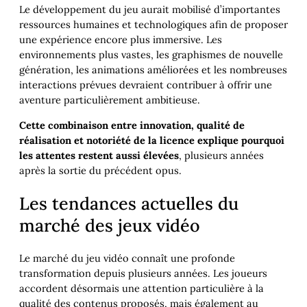
Le développement du jeu aurait mobilisé d’importantes
ressources humaines et technologiques afin de proposer
une expérience encore plus immersive. Les
environnements plus vastes, les graphismes de nouvelle
génération, les animations améliorées et les nombreuses
interactions prévues devraient contribuer à offrir une
aventure particulièrement ambitieuse.
Cette combinaison entre innovation, qualité de
réalisation et notoriété de la licence explique pourquoi
les attentes restent aussi élevées
, plusieurs années
après la sortie du précédent opus.
Les tendances actuelles du
marché des jeux vidéo
Le marché du jeu vidéo connaît une profonde
transformation depuis plusieurs années. Les joueurs
accordent désormais une attention particulière à la
qualité des contenus proposés, mais également au