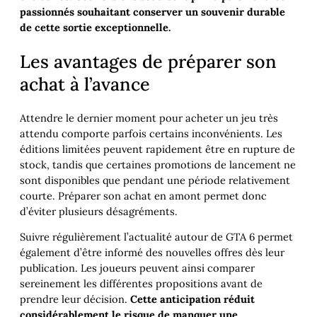
passionnés souhaitant conserver un souvenir durable
de cette sortie exceptionnelle.
Les avantages de préparer son
achat à l’avance
Attendre le dernier moment pour acheter un jeu très
attendu comporte parfois certains inconvénients. Les
éditions limitées peuvent rapidement être en rupture de
stock, tandis que certaines promotions de lancement ne
sont disponibles que pendant une période relativement
courte. Préparer son achat en amont permet donc
d’éviter plusieurs désagréments.
Suivre régulièrement l’actualité autour de GTA 6 permet
également d’être informé des nouvelles offres dès leur
publication. Les joueurs peuvent ainsi comparer
sereinement les différentes propositions avant de
prendre leur décision.
Cette anticipation réduit
considérablement le risque de manquer une