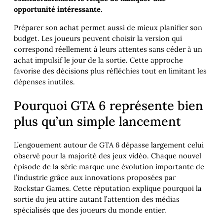
opportunité intéressante.
Préparer son achat permet aussi de mieux planifier son
budget. Les joueurs peuvent choisir la version qui
correspond réellement à leurs attentes sans céder à un
achat impulsif le jour de la sortie. Cette approche
favorise des décisions plus réfléchies tout en limitant les
dépenses inutiles.
Pourquoi GTA 6 représente bien
plus qu’un simple lancement
L’engouement autour de GTA 6 dépasse largement celui
observé pour la majorité des jeux vidéo. Chaque nouvel
épisode de la série marque une évolution importante de
l’industrie grâce aux innovations proposées par
Rockstar Games. Cette réputation explique pourquoi la
sortie du jeu attire autant l’attention des médias
spécialisés que des joueurs du monde entier.