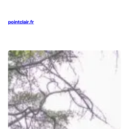
Aller
au
contenu
pointclair.fr