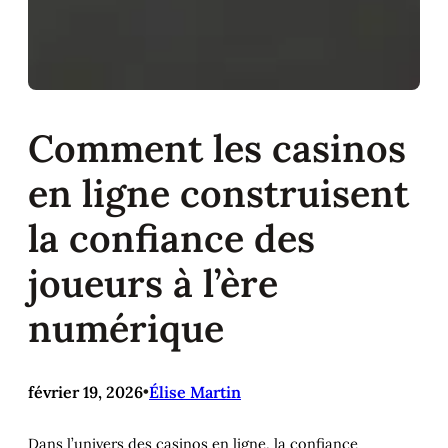
Comment les casinos
en ligne construisent
la confiance des
joueurs à l’ère
numérique
février 19, 2026
•
Élise Martin
Dans l’univers des casinos en ligne, la confiance