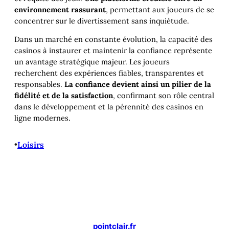
environnement rassurant
, permettant aux joueurs de se
concentrer sur le divertissement sans inquiétude.
Dans un marché en constante évolution, la capacité des
casinos à instaurer et maintenir la confiance représente
un avantage stratégique majeur. Les joueurs
recherchent des expériences fiables, transparentes et
responsables.
La confiance devient ainsi un pilier de la
fidélité et de la satisfaction
, confirmant son rôle central
dans le développement et la pérennité des casinos en
ligne modernes.
•
Loisirs
pointclair.fr