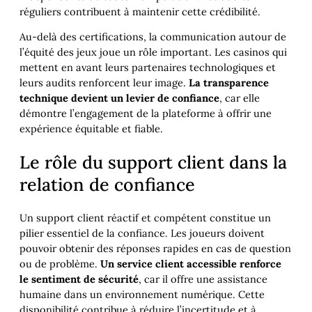
réguliers contribuent à maintenir cette crédibilité.
Au-delà des certifications, la communication autour de
l’équité des jeux joue un rôle important. Les casinos qui
mettent en avant leurs partenaires technologiques et
leurs audits renforcent leur image.
La transparence
technique devient un levier de confiance
, car elle
démontre l’engagement de la plateforme à offrir une
expérience équitable et fiable.
Le rôle du support client dans la
relation de confiance
Un support client réactif et compétent constitue un
pilier essentiel de la confiance. Les joueurs doivent
pouvoir obtenir des réponses rapides en cas de question
ou de problème.
Un service client accessible renforce
le sentiment de sécurité
, car il offre une assistance
humaine dans un environnement numérique. Cette
disponibilité contribue à réduire l’incertitude et à