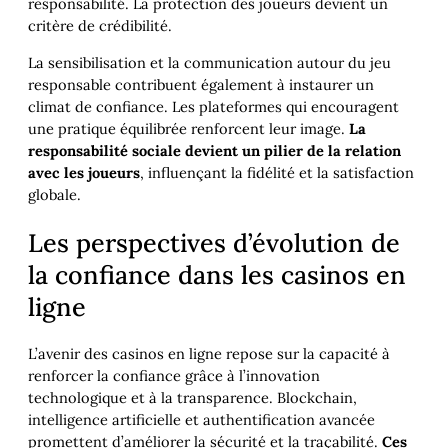
responsabilité. La protection des joueurs devient un
critère de crédibilité.
La sensibilisation et la communication autour du jeu
responsable contribuent également à instaurer un
climat de confiance. Les plateformes qui encouragent
une pratique équilibrée renforcent leur image.
La
responsabilité sociale devient un pilier de la relation
avec les joueurs
, influençant la fidélité et la satisfaction
globale.
Les perspectives d’évolution de
la confiance dans les casinos en
ligne
L’avenir des casinos en ligne repose sur la capacité à
renforcer la confiance grâce à l’innovation
technologique et à la transparence. Blockchain,
intelligence artificielle et authentification avancée
promettent d’améliorer la sécurité et la traçabilité.
Ces