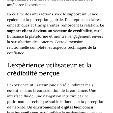
améliorer l’expérience.
La qualité des interactions avec le support influence
également la perception globale. Des réponses claires,
empathiques et transparentes renforcent la relation.
Le
support client devient un vecteur de crédibilité
, car il
humanise la plateforme et montre l’engagement envers
la satisfaction des joueurs. Cette dimension
relationnelle complète les aspects techniques de la
confiance.
L’expérience utilisateur et la
crédibilité perçue
L’expérience utilisateur joue un rôle indirect mais
essentiel dans la construction de la confiance. Une
interface fluide, une navigation intuitive et une
performance technique stable influencent la perception
de fiabilité.
Un environnement digital bien conçu
inspire confiance
, car il reflète le professionnalisme et