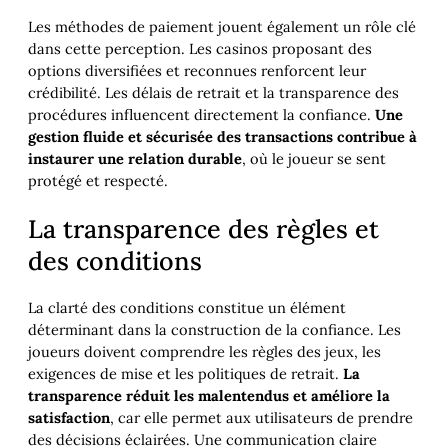
Les méthodes de paiement jouent également un rôle clé
dans cette perception. Les casinos proposant des
options diversifiées et reconnues renforcent leur
crédibilité. Les délais de retrait et la transparence des
procédures influencent directement la confiance.
Une
gestion fluide et sécurisée des transactions contribue à
instaurer une relation durable
, où le joueur se sent
protégé et respecté.
La transparence des règles et
des conditions
La clarté des conditions constitue un élément
déterminant dans la construction de la confiance. Les
joueurs doivent comprendre les règles des jeux, les
exigences de mise et les politiques de retrait.
La
transparence réduit les malentendus et améliore la
satisfaction
, car elle permet aux utilisateurs de prendre
des décisions éclairées. Une communication claire