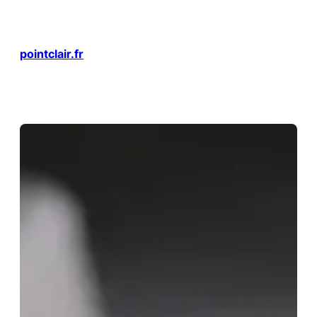
Aller
au
contenu
pointclair.fr