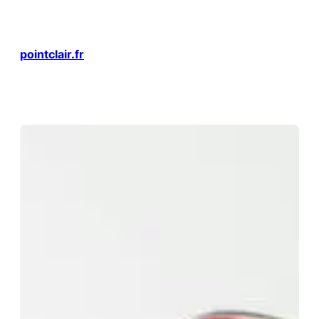
Aller
au
contenu
pointclair.fr